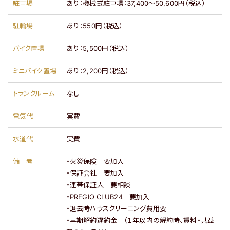
駐車場
あり：
機械式駐車場：37,400～50,600円（税込）
駐輪場
あり：
550円（税込）
バイク置場
あり：
5,500円（税込）
ミニバイク置場
あり：
2,200円（税込）
トランクルーム
なし
電気代
実費
水道代
実費
備考
・火災保険 要加入
・保証会社 要加入
・連帯保証人 要相談
・PREGIO CLUB24 要加入
・退去時ハウスクリーニング費用要
・早期解約違約金 （１年以内の解約時、賃料・共益