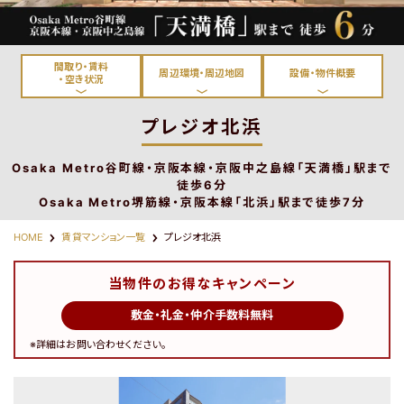
淀川区・東淀川区・吹田市・
都島区・旭区・城東区・鶴見
豊中市
区・東成区
間取り・賃料
周辺環境・周辺地図
設備・物件概要
・空き状況
プレジオ北浜
Osaka Metro谷町線・京阪本線・京阪中之島線「天満橋」駅まで
東大阪市
神戸市・西宮市・宝塚市
徒歩6分
Osaka Metro堺筋線・京阪本線「北浜」駅まで徒歩7分
HOME
賃貸マンション一覧
プレジオ北浜
当物件のお得なキャンペーン
路線から探す
敷金・礼金・仲介手数料無料
※詳細はお問い合わせください。
物件名から探す