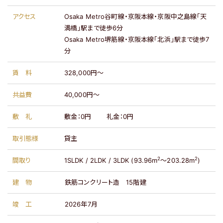
アクセス
Osaka Metro谷町線・京阪本線・京阪中之島線「天
満橋」駅まで徒歩6分
Osaka Metro堺筋線・京阪本線「北浜」駅まで徒歩7
分
賃料
328,000円～
共益費
40,000円～
敷礼
敷金：
0円
礼金：
0円
取引態様
貸主
2
2
間取り
1SLDK / 2LDK / 3LDK (93.96m
～203.28m
)
建物
鉄筋コンクリート造
15階建
竣工
2026年7月