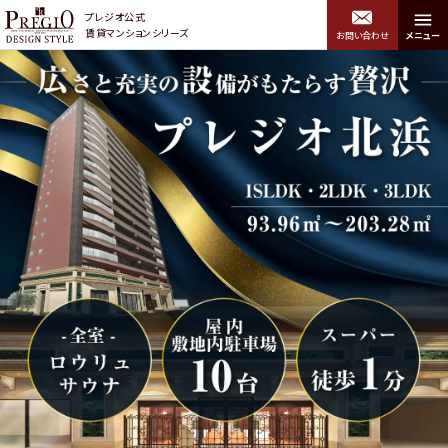
プレジオ公式
賃貸マンションシリーズ
お問い合わせ
メニュー
プレジオデザインスタイル トップ
エリアから探す
関西エリア
中央区・浪速区・西区・港
北区・福島区・西淀川区
区・大正区・住吉区