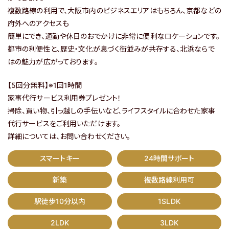
複数路線の利用で、大阪市内のビジネスエリアはもちろん、京都などの
プレジオシリーズの特徴
府外へのアクセスも
簡単にでき、通勤や休日のおでかけに非常に便利なロケーションです。
プレミアム
フロア
限定の
特別仕様をご紹介
都市の利便性と、歴史・文化が息づく街並みが共存する、北浜ならで
はの魅力が広がっております。
ご契約・ご入居後の
サポートガイド
【5回分無料】※1回1時間
よくあるご質問
家事代行サービス利用券プレゼント！
掃除、買い物、引っ越しの手伝いなど、ライフスタイルに合わせた家事
物件リクエスト
代行サービスをご利用いただけます。
詳細については、お問い合わせください。
で問い合わせする
LINE
スマートキー
24時間サポート
友だち追加でお得！
新築
複数路線利用可
駅徒歩10分以内
1SLDK
お問い合わせフォーム
2LDK
3LDK
1分で入力完了！