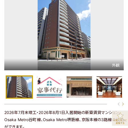
マップで探す
マップ表示
関西エリアの全物件を見る
関東エリアの物件はこちら
2026年7月末竣工・2026年8月1日入居開始の新築賃貸マンション。
Osaka Metro谷町線、Osaka Metro堺筋線、京阪本線の3路線の利用
お気に入りに
追加する
物件の最新情報
ができます。