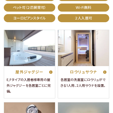
ペット可（２匹飼育可）
Wi-Fi無料
ヨーロピアンスタイル
２人入居可
【入居者様専用ダイヤル】
【入居を希望のお客様】
年中無休
9時～18時
0800-080-
0120-990-374
3050
会社概要
コラム
屋外ジャグジー
ロウリュサウナ
プライバシーポリシー
E,Fタイプの入居者様専用の屋
各居室の洗面室にロウリュがで
外ジャグジーを各居室ごとに完
きる1人用、2人用サウナを設置。
FOLLOW US
備。