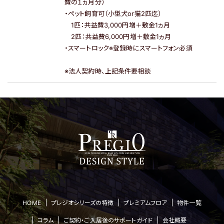
費の１ヵ月分）
・ペット飼育可（小型犬or猫2匹迄）
1匹：共益費3,000円増＋敷金1ヵ月
2匹：共益費6,000円増＋敷金1ヵ月
・スマートロック※登録時にスマートフォン必須
※法人契約時、上記条件要相談
HOME
プレジオシリーズの特徴
プレミアムフロア
物件一覧
コラム
ご契約・ご入居後のサポートガイド
会社概要