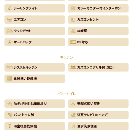
シーリングライト
カラーモニター付インターホン
エアコン
ガスコンセント
ウッドデッキ
床暖房
オートロック
BS対応
キッチン
システムキッチン
ガスコンログリル付（3口）
食器洗い乾燥機
バス・トイレ
ReFa FINE BUBBLE U
循環式追い焚き
バス・トイレ別
浴室テレビ（16インチ）
浴室暖房乾燥機
温水洗浄便座