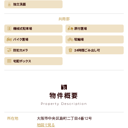
独立洗面
共用部
機械式駐車場
原付置場
バイク置場
駐輪場
防犯カメラ
24時間ごみ出し可
宅配ボックス
物件概要
Property Description
所在地
大阪市中央区島町二丁目4番12号
地図で見る