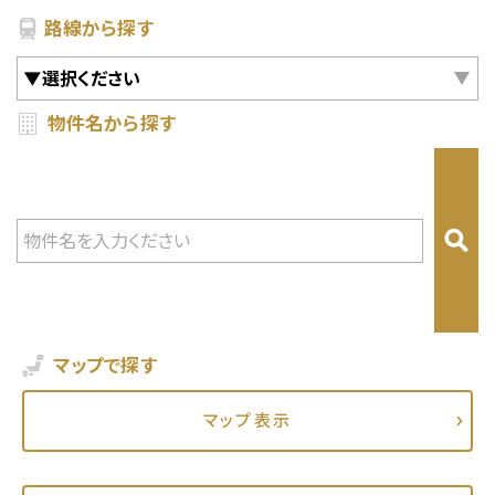
路線から探す
【入居者様専用ダイヤル】
【入居を希望のお客様】
物件名から探す
年中無休
9時～18時
0800-080-
0120-990-374
3050
会社概要
コラム
プライバシーポリシー
マップで探す
FOLLOW US
マップ表示