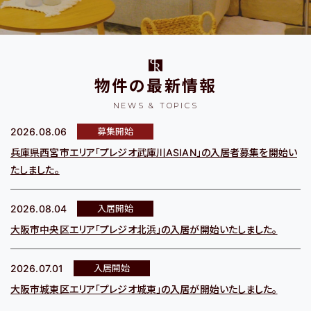
淀川区・東淀川区・吹田市・
都島区・旭区・城東区・鶴見
豊中市
区・東成区
物件の最新情報
NEWS & TOPICS
2026.08.06
募集開始
東大阪市
神戸市・西宮市・宝塚市
兵庫県西宮市エリア「プレジオ武庫川ASIAN」の入居者募集を開始い
たしました。
2026.08.04
入居開始
路線から探す
大阪市中央区エリア「プレジオ北浜」の入居が開始いたしました。
2026.07.01
入居開始
物件名から探す
大阪市城東区エリア「プレジオ城東」の入居が開始いたしました。