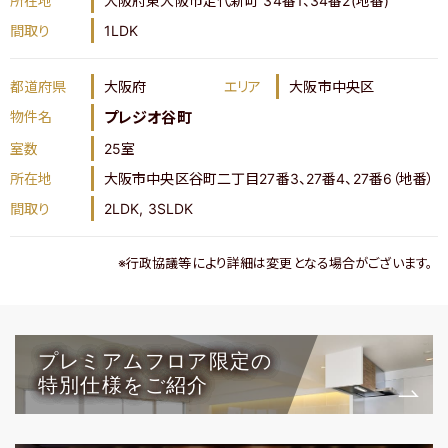
所在地
大阪府東大阪市足代新町 34番1、34番2(地番)
間取り
1LDK
都道府県
大阪府
エリア
大阪市中央区
物件名
プレジオ谷町
室数
25室
所在地
大阪市中央区谷町二丁目27番3、27番4、27番6（地番）
間取り
2LDK, 3SLDK
※行政協議等により詳細は変更となる場合がございます。
プレミアムフロア限定の
特別仕様をご紹介