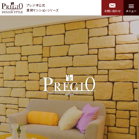
プレジオ公式
賃貸マンションシリーズ
お問い合わせ
メニュー
プレジオデザインスタイル トップ
エリアから探す
関西エリア
中央区・浪速区・西区・港
北区・福島区・西淀川区
区・大正区・住吉区