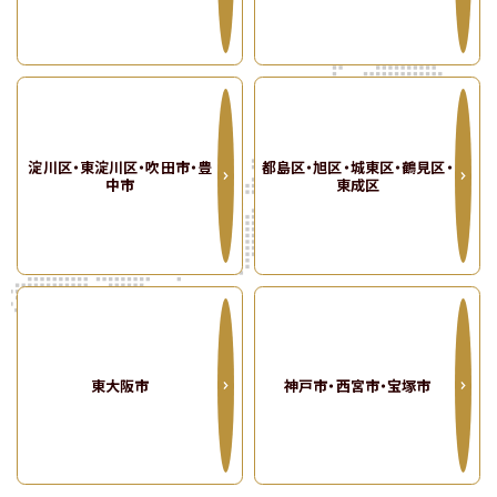
プレジオシリーズの特徴
プレミアム
フロア
限定の
特別仕様をご紹介
ご契約・ご入居後の
サポートガイド
淀川区・東淀川区・吹田市・豊
都島区・旭区・城東区・鶴見区・
中市
東成区
よくあるご質問
物件リクエスト
で問い合わせする
LINE
友だち追加でお得！
東大阪市
神戸市・西宮市・宝塚市
お問い合わせフォーム
1分で入力完了！