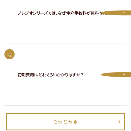
プレジオシリーズでは、なぜ仲介手数料が無料なんですか？
A
オーナー・貸主など様々な立場で入居者様募集を行っている
ため、仲介手数料無料でのご案内が可能です。
Q
詳しくは
こちら
をご覧ください。
初期費用はどれぐらいかかりますか？
A
仲介手数料や敷金は基本無料ですが、物件により初期費用
として、賃料の2～3ヵ月分程度の費用がかかります。
付帯契約の有無や物件により異なりますので、詳しくは
お問
もっとみる
い合わせ
ください。