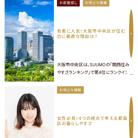
球場が目の前、勝利の歓声が日常に溶
淀川区・東淀川区・吹田
都島区・旭区・城東区・鶴
お部屋探し
お役立ち情報
市・豊中市
見区・東成区
け込み、熱狂の夜も安心して帰れる。そん
な究極の虎党ライフを実現する「理想の
賃貸物件」と、その街の魅力に迫ります。さ
若者に人気！大阪市中央区が住む
あ、阪神ファンにとって本当に住むべき場
のに最適な理由は？
所とは？魂を燃やす虎党のために、徹底
的にご紹介します！目次……
東大阪市
神戸市・西宮市・宝塚市
大阪市中央区は、SUUMOの「関西住み
やすさランキング」で第4位にランクインし
ています。特に若者が多く住む傾向があり
ます。大阪の中心地として、買い物や外
お役立ち情報
食、休日の過ごし方、そして交通の利便
路線から探す
性において非常に魅力的なエリアです。以
下にその特徴を詳しく解説します。.text
女性必見！4つの視点で考える都島
{font-size: 1.25em;}目次……
区の暮らしやすさ
物件名から探す