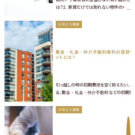
お問い合わせフォーム
は？2. 家賃だけでは測れない物件の本
1分で入力完了！
当のコスト3. プレジオの特典で実現する
「高級物件にお得に住む裏技」4. 具体的
お役立ち情報
なコスト比較：プレジオシリーズ vs 一
般的な賃貸物件5. プレジオに住むメリ
【入居者様専用ダイヤル】
ット：高級感と節約の両立6. まとめ：プ
【入居を希望のお客様】
年中無休
敷金・礼金・仲介手数料無料の賃貸物
9時～18時
レジオでお得に新生活を始めよう！1. 予
0800-080-
ットとは？
0120-990-374
算家賃に妥協しない賢い選……
3050
会社概要
引っ越しの時の初期費用を安く抑えたい．．
コラム
る、敷金・礼金・仲介手数料などの初期費
インスタイル経由でお申込みいただくと、プ
プライバシーポリシー
件は敷金・礼金・仲介手数料無料でご紹介が
お役立ち情報
育の場合は条件が異なりま
FOLLOW US
……