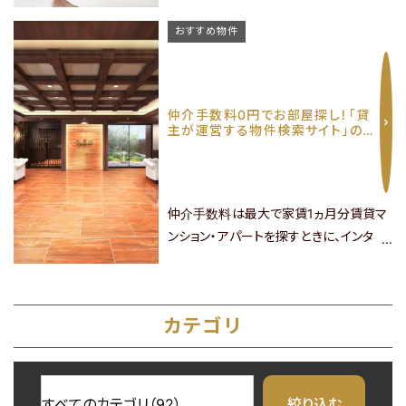
貸」という言葉を見かけたことはないでし
ょうか。普通の賃貸マンションとは何が違
おすすめ物件
うのでしょうか？また、住むにはどのよう
なメリット・デメリットがあるのでし
ょうか。分譲賃貸とは、マイホームとし
仲介手数料0円でお部屋探し！「貸
て販売することを目的に建てられた分譲
主が運営する物件検索サイト」の魅
マンションの部屋が何らかの理由で賃貸
力
マンションとして供給されているもので
す。その理由……
仲介手数料は最大で家賃1ヵ月分賃貸マ
ンション・アパートを探すときに、インター
ネットを活用することが当たり前の時代
になりました。自宅や電車の中など、いつ
でもどこでも好みの条件で部屋探しが可
カテゴリ
能になりますので、「仕事などで忙しく部
屋探しの時間がなかなか取れない」「急
な転勤の辞令が出て引っ越しまでに時間
がない」「転居先が遠くて気軽に部屋探し