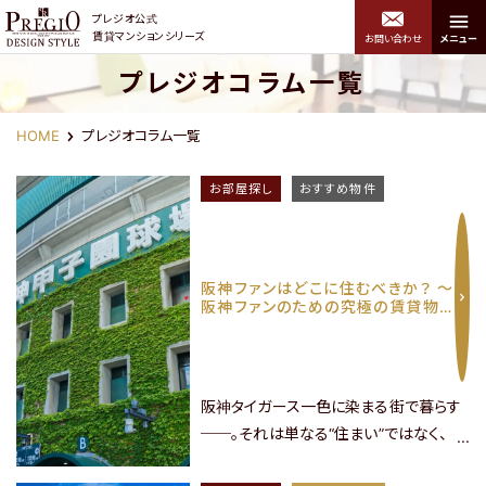
プレジオ公式
賃貸マンションシリーズ
お問い合わせ
メニュー
プレジオコラム一覧
プレジオデザインスタイル トップ
HOME
プレジオコラム一覧
エリアから探す
関西エリア
お部屋探し
おすすめ物件
中央区・浪速区・西区・港
阪神ファンはどこに住むべきか？ 〜
北区・福島区・西淀川区
区・大正区・住吉区
阪神ファンのための究極の賃貸物
件選び〜
阪神タイガース一色に染まる街で暮らす
──。それは単なる“住まい”ではなく、“虎
党”としての生き方そのものです。甲子園