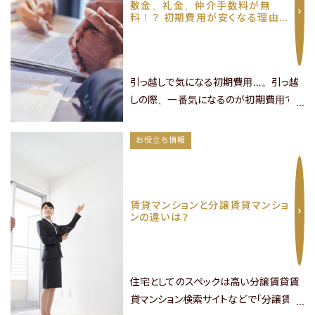
敷金、礼金、仲介手数料が無
料！？ 初期費用が安くなる理由を
解説！
引っ越しで気になる初期費用…。引っ越
しの際、一番気になるのが初期費用では
ないでしょうか。一般的に賃貸物件の初
期費用は月額家賃の3～5倍といわれて
お役立ち情報
います。その中で大きな割合を占めている
閉じる
のが「敷金・礼金・仲介手数料」です。で
も！プレジオデザインスタイルに掲載中の
賃貸マンションと分譲賃貸マンショ
プレジオシリーズ物件はすべて仲介手数
ンの違いは？
料が無料。さらに新築物件なら敷金・礼
金も無料になります！※１今回のコラムで
はなぜプ……
住宅としてのスペックは高い分譲賃貸賃
貸マンション検索サイトなどで「分譲賃