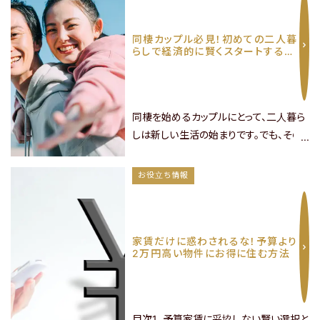
んな同棲カップルに向けて、お勧めエリア
３選をご紹介します。まずは基本事項の整
物件の最新情報
同棲カップル必見！初めての二人暮
理をしていきましょう。同棲カップルがお
らしで経済的に賢くスタートする方
部屋探しをする場合の注意事項を確認し
プレジオシリーズの特徴
法
ておきます。.text {f……
プレミアム
フロア
限定の
特別仕様をご紹介
同棲を始めるカップルにとって、二人暮ら
ご契約・ご入居後の
サポートガイド
しは新しい生活の始まりです。でも、その
喜びとともに、経済面での慎重な計画が
よくあるご質問
必要不可欠です。最初に始めるのが賃貸
お役立ち情報
マンション探し。現在の彼の部屋、彼女の
物件リクエスト
部屋で一緒に住むのも良いですが、手狭
ですし、ワンルームマンションなんかは二
家賃だけに惑わされるな！予算より
人暮らし不可の物件も多いです。新生活
で問い合わせする
LINE
2万円高い物件にお得に住む方法
友だち追加でお得！
は新たな場所で行いたいもの。でも引っ
越しする場合は、特に初期費用と月……
目次1. 予算家賃に妥協しない賢い選択と