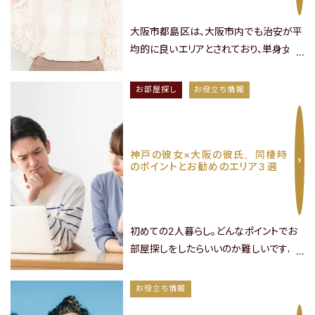
大阪市都島区は、大阪市内でも治安が平
均的に良いエリアとされており、単身女性
や若いカップルにも人気があります。特に
都島駅や桜ノ宮駅周辺にはセキュリティ
お部屋探し
お役立ち情報
対策が整ったマンションが多く、一人暮ら
しでも安心して住むことができます。ま
マップで探す
た、大阪市内でも住みやすいエリアとし
神戸の彼女×大阪の彼氏。同棲時
マップ表示
て知られています。物価の安さや買い物の
のポイントとお勧めのエリア３選
利便性、外食の充実度、休日の過ごしや
すさ、そして交通網の便利さがその理由で
関西エリアの全物件を見る
す。……
初めての2人暮らし。どんなポイントでお
部屋探しをしたらいいのか難しいですよ
関東エリアの物件はこちら
ね。関西は広いようで狭いエリアです。彼
女が神戸勤めで彼氏が大阪勤め。そんな
お役立ち情報
カップルは多いのではないでしょうか？そ