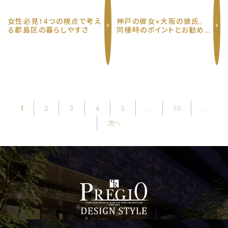
女性必見！4つの視点で考え
神戸の彼女×大阪の彼氏。
る都島区の暮らしやすさ
同棲時のポイントとお勧めの
エリア３選
1
2
3
4
5
...
10
...
次へ