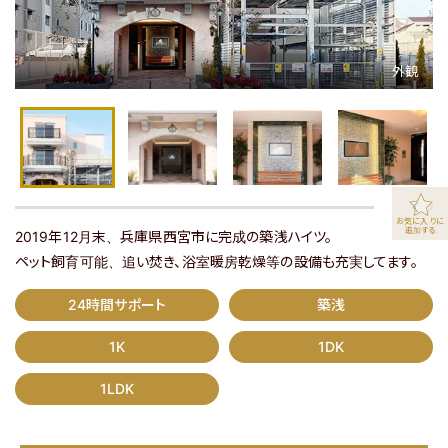
マップで探す
マップ表示
お気に入りに
追加する
2019年12月末、兵庫県西宮市に完成の築浅ハイツ。
ペット飼育可能、追い焚き、浴室暖房乾燥等の設備も充実してます。
関西エリアの全物件を見る
24時間サポート
築浅
1K
1DK
関東エリアの物件はこちら
1LDK
物件の最新情報