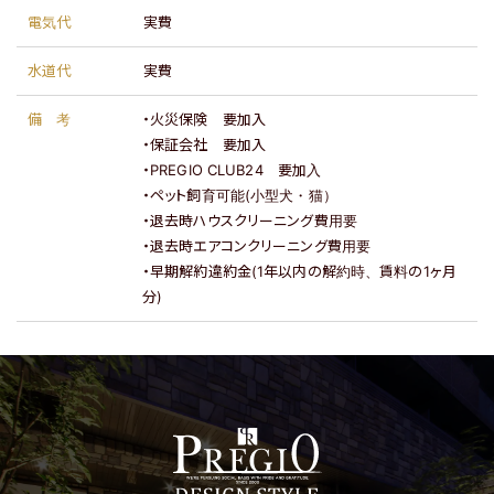
電気代
実費
水道代
実費
備考
・火災保険 要加入
・保証会社 要加入
・PREGIO CLUB24 要加入
・ペット飼育可能(小型犬・猫）
・退去時ハウスクリーニング費用要
・退去時エアコンクリーニング費用要
・早期解約違約金(1年以内の解約時、賃料の1ヶ月
分)