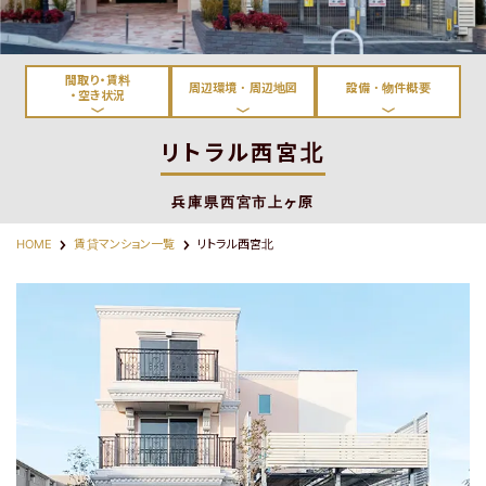
淀川区・東淀川区・吹田
都島区・旭区・城東区・鶴
市・豊中市
見区・東成区
間取り・賃料
周辺環境・周辺地図
設備・物件概要
・空き状況
リトラル西宮北
兵庫県西宮市上ヶ原
東大阪市
神戸市・西宮市・宝塚市
HOME
賃貸マンション一覧
リトラル西宮北
路線から探す
物件名から探す