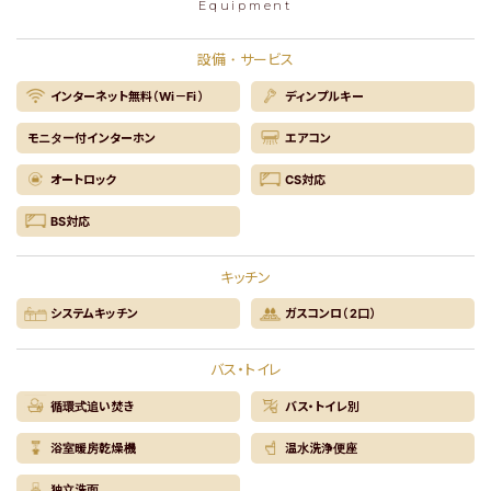
Equipment
設備・サービス
インターネット無料（Wi－Fi）
ディンプルキー
モニター付インターホン
エアコン
オートロック
CS対応
BS対応
キッチン
システムキッチン
ガスコンロ（2口）
バス・トイレ
循環式追い焚き
バス・トイレ別
浴室暖房乾燥機
温水洗浄便座
独立洗面