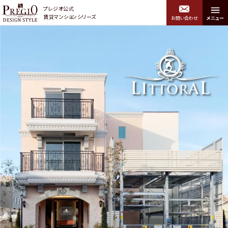
プレジオ公式
賃貸マンションシリーズ
お問い合わせ
メニュー
プレジオデザインスタイル トップ
エリアから探す
関西エリア
中央区・浪速区・西区・港
北区・福島区・西淀川区
区・大正区・住吉区