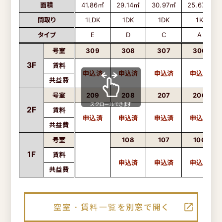
面積
41.86㎡
29.14㎡
30.97㎡
25.67㎡
間取り
1LDK
1DK
1DK
1K
タイプ
E
D
C
A
号室
309
308
307
306
3F
賃料
共益費
号室
209
208
207
206
スクロールできます
2F
賃料
共益費
号室
108
107
106
1F
賃料
共益費
空室・賃料一覧を別窓で開く