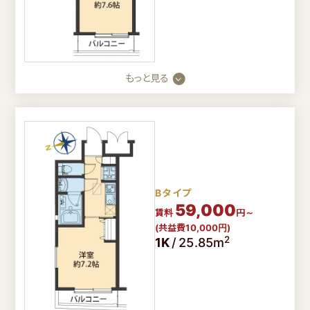
【入居者様専用ダイヤル】
【入居を希望のお客様】
もっと見る
年中無休
9時～18時
0800-080-
0120-990-374
3050
会社概要
コラム
Bタイプ
プライバシーポリシー
59,000
賃料
円～
(共益費10,000円)
2
1K
/
25.85m
FOLLOW US