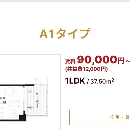
A1タイプ
90,000
円
賃料
(共益費12,000円)
1LDK
2
/
37.50m
空室・