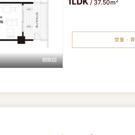
1LDK
2
/
37.50m
空室・