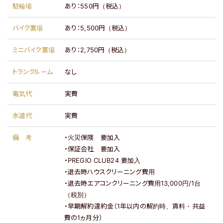
駐輪場
あり：
550円（税込）
バイク置場
あり：
5,500円（税込）
ミニバイク置場
あり：
2,750円（税込）
トランクルーム
なし
電気代
実費
水道代
実費
備考
・火災保険 要加入
・保証会社 要加入
・PREGIO CLUB24 要加入
・退去時ハウスクリーニング費用
・退去時エアコンクリーニング費用13,000円/1台
（税別）
・早期解約違約金（1年以内の解約時、賃料・共益
費の1ヵ月分）