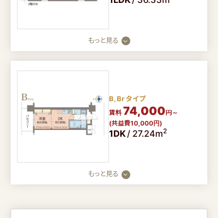
もっと見る
【入居者様専用ダイヤル】
【入居を希望のお客様】
年中無休
9時～18時
0800-080-
0120-990-374
3050
B,Brタイプ
会社概要
74,000
賃料
円～
(共益費10,000円)
コラム
2
1DK
/
27.24m
プライバシーポリシー
FOLLOW US
もっと見る