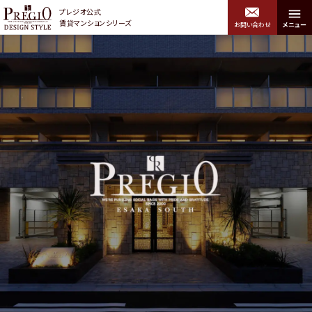
プレジオ公式
賃貸マンションシリーズ
お問い合わせ
メニュー
プレジオデザインスタイル トップ
エリアから探す
関西エリア
中央区・浪速区・西区・港
北区・福島区・西淀川区
区・大正区・住吉区