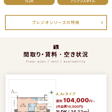
1LDK
アジアンスタイル
プレジオシリーズの特徴
プレジオシリーズの特徴
プレミアム
フロア
限定の
特別仕様をご紹介
ご契約・ご入居後の
サポートガイド
よくあるご質問
間取り・賃料・空き状況
物件リクエスト
Floor plan / rent / availability
で問い合わせする
LINE
友だち追加でお得！
A,Arタイプ
104,000
賃料
円～
お問い合わせフォーム
(共益費10,000円)
1分で入力完了！
2
1LDK
/
36.33m