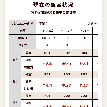
現在の空室状況
賃料記載あり：募集中のお部屋
バルコニー向き
(西側)
北向き
面積
36.33㎡
27.24㎡
27.24㎡
27.24㎡
間取り
1LDK・SLDK
1DK
1DK
1DK
タイプ
A
B
Br
B
号室
901
902
903
904
9F
賃料
共益費
号室
801
802
803
804
8F
賃料
共益費
号室
701
702
703
704
7F
賃料