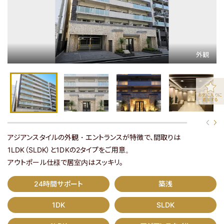
マップで探す
お気に入りに
追加する
マップ表示
関西エリアの全物件を見る
アジアンスタイルの外観・エントランスが特徴で、間取りは
1LDK（SLDK）と1DKの2タイプをご用意。
アウトポール仕様で居室内はスッキリ。
関東エリアの物件はこちら
24時間サポート
築浅
1DK
SLDK
物件の最新情報