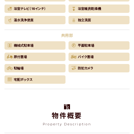
浴室テレビ（16インチ）
浴室暖房乾燥機
温水洗浄便座
独立洗面
共用部
機械式駐車場
平面駐車場
原付置場
バイク置場
駐輪場
防犯カメラ
宅配ボックス
物件概要
Property Description