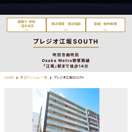
淀川区・東淀川区・吹田
都島区・旭区・城東区・鶴
市・豊中市
見区・東成区
間取り・賃料
周辺環境・周辺地図
設備・物件概要
・空き状況
プレジオ江坂SOUTH
吹田市南吹田
東大阪市
神戸市・西宮市・宝塚市
Osaka Metro御堂筋線
「江坂」駅まで徒歩14分
HOME
賃貸マンション一覧
プレジオ江坂SOUTH
路線から探す
物件名から探す