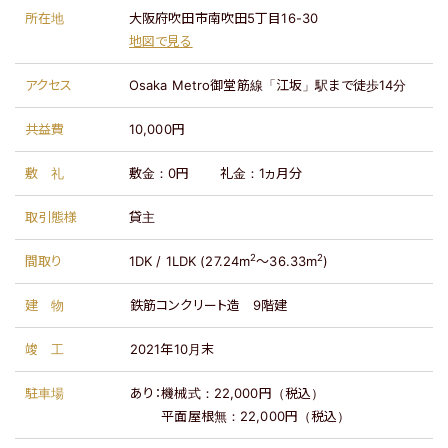
所在地
大阪府吹田市南吹田5丁目16-30
地図で見る
アクセス
Osaka Metro御堂筋線「江坂」駅まで徒歩14分
共益費
10,000円
敷礼
敷金：
0円
礼金：
1ヵ月分
取引態様
貸主
2
2
間取り
1DK / 1LDK (27.24m
～36.33m
)
建物
鉄筋コンクリート造
9階建
竣工
2021年10月末
駐車場
あり：
機械式：22,000円（税込）
平面屋根無：22,000円（税込）