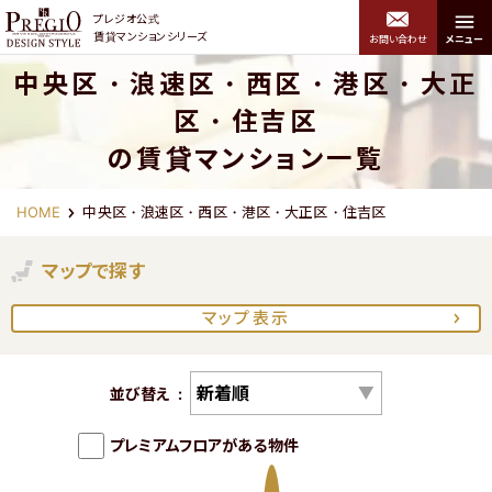
プレジオ公式
賃貸マンションシリーズ
お問い合わせ
メニュー
中央区・浪速区・西区・港区・大正
プレジオデザインスタイル トップ
区・住吉区
の賃貸マンション一覧
エリアから探す
関西エリア
HOME
中央区・浪速区・西区・港区・大正区・住吉区
マップで探す
中央区・浪速区・西区・港
北区・福島区・西淀川区
区・大正区・住吉区
マップ表示
並び替え
プレミアムフロアがある物件