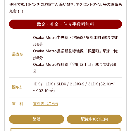
便利です。16インチの浴室TV、追い焚き、アクセントタイル等の設備も
充実！！
敷金・礼金・仲介手数料無料
【入居者様専用ダイヤル】
【入居を希望のお客様】
年中無休
9時～18時
Osaka Metro中央線・堺筋線「堺筋本町」駅まで徒
0800-080-
0120-990-374
歩6分
3050
Osaka Metro長堀鶴見緑地線「松屋町」駅まで徒
最寄駅
歩6分
会社概要
Osaka Metro谷町線「谷町四丁目」駅まで徒歩8
分
コラム
2
1DK / 1LDK / SLDK / 2LDK+S / 3LDK (32.10m
プライバシーポリシー
間取り
2
～102.19m
)
FOLLOW US
賃料
賃料表はこちら
築浅
駅徒歩10分以内