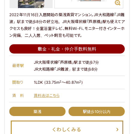
2022年11月16日入居開始の築浅賃貸マンション。JR大和路線『JR難
波』駅まで徒歩8分の好立地。JR大阪環状線『芦原橋』駅も使えてア
クセスも良好！全室浴室テレビ、無料Wi-Fi、モニター付きインターホ
ン完備。二人入居、ペット飼育も可能です。
敷金・礼金・仲介手数料無料
マップで探す
JR大阪環状線「芦原橋」駅まで徒歩7分
マップ表示
最寄駅
JR大和路線「JR難波」駅まで徒歩8分
関西エリアの全物件を見る
2
2
間取り
1LDK (33.75m
～40.87m
)
賃料
賃料表はこちら
関東エリアの物件はこちら
築浅
駅徒歩10分以内
くわしくみる
物件の最新情報