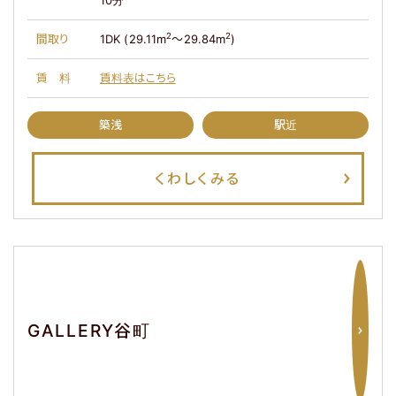
2
2
間取り
1DK (29.11m
～29.84m
)
賃料
賃料表はこちら
築浅
駅近
くわしくみる
GALLERY谷町