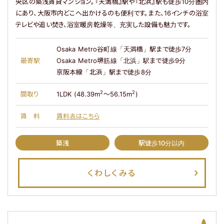
央区の築浅賃貸マンション。『天満橋』駅や『北浜』駅も徒歩10分圏内
にあり、大阪市内どこへ出かけるのも便利です。また、16インチの浴室
テレビや追い焚き、浴室暖房乾燥等、充実した設備も魅力です。
Osaka Metro谷町線「天満橋」駅まで徒歩7分
最寄駅
Osaka Metro堺筋線「北浜」駅まで徒歩9分
京阪本線「北浜」駅まで徒歩8分
2
2
間取り
1LDK (48.39m
～56.15m
)
賃料
賃料表はこちら
築浅
駅徒歩10分以内
くわしくみる