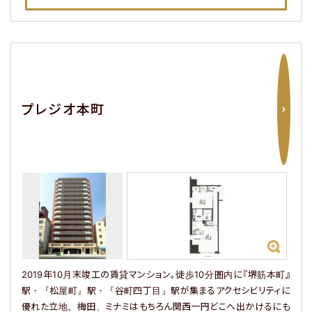
プレジオシリーズの特徴
プレミアム
フロア
限定の
特別仕様をご紹介
ご契約・ご入居後の
サポートガイド
プレジオ本町
よくあるご質問
物件リクエスト
で問い合わせする
LINE
友だち追加でお得！
2019年10月末竣工の賃貸マンション。徒歩10分圏内に『堺筋本町』
駅・『松屋町』駅・『谷町四丁目』駅が集まるアクセシビリティに
お問い合わせフォーム
1分で入力完了！
優れた立地。梅田、ミナミはもちろん関西一円どこへ出かけるにも