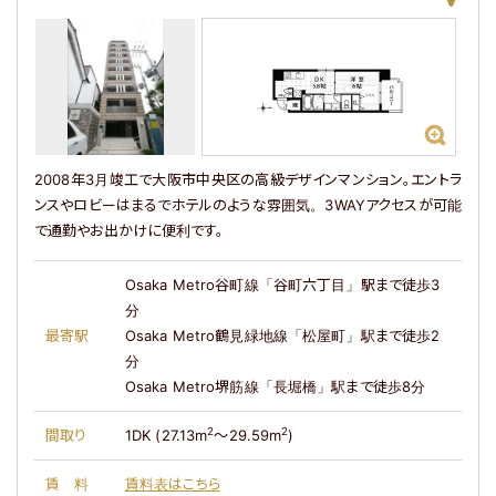
2008年3月竣工で大阪市中央区の高級デザインマンション。エントラ
ンスやロビーはまるでホテルのような雰囲気。3WAYアクセスが可能
で通勤やお出かけに便利です。
Osaka Metro谷町線「谷町六丁目」駅まで徒歩3
分
最寄駅
Osaka Metro鶴見緑地線「松屋町」駅まで徒歩2
分
Osaka Metro堺筋線「長堀橋」駅まで徒歩8分
2
2
間取り
1DK (27.13m
～29.59m
)
賃料
賃料表はこちら