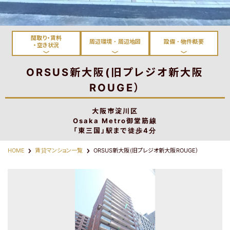
淀川区・東淀川区・吹田
都島区・旭区・城東区・鶴
市・豊中市
見区・東成区
間取り・賃料
周辺環境・周辺地図
設備・物件概要
・空き状況
ORSUS新大阪(旧プレジオ新大阪
ROUGE）
東大阪市
神戸市・西宮市・宝塚市
大阪市淀川区
Osaka Metro御堂筋線
「東三国」駅まで徒歩4分
HOME
賃貸マンション一覧
ORSUS新大阪(旧プレジオ新大阪ROUGE）
路線から探す
物件名から探す