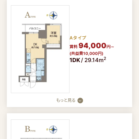
【入居者様専用ダイヤル】
【入居を希望のお客様】
年中無休
Aタイプ
9時～18時
0800-080-
94,000
0120-990-374
賃料
円～
3050
(共益費10,000円)
2
1DK
/
29.14m
会社概要
コラム
プライバシーポリシー
もっと見る
FOLLOW US