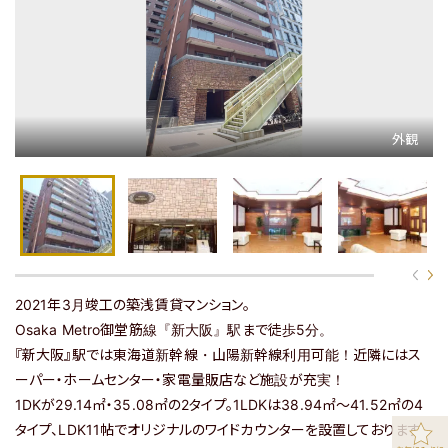
マップで探す
マップ表示
関西エリアの全物件を見る
2021年3月竣工の築浅賃貸マンション。
Osaka Metro御堂筋線『新大阪』駅まで徒歩5分。
『新大阪』駅では東海道新幹線・山陽新幹線利用可能！近隣にはス
関東エリアの物件はこちら
ーパー・ホームセンター・家電量販店など施設が充実！
1DKが29.14㎡・35.08㎡の2タイプ。1LDKは38.94㎡～41.52㎡の4
タイプ、LDK11帖でオリジナルのワイドカウンターを設置しております。
物件の最新情報