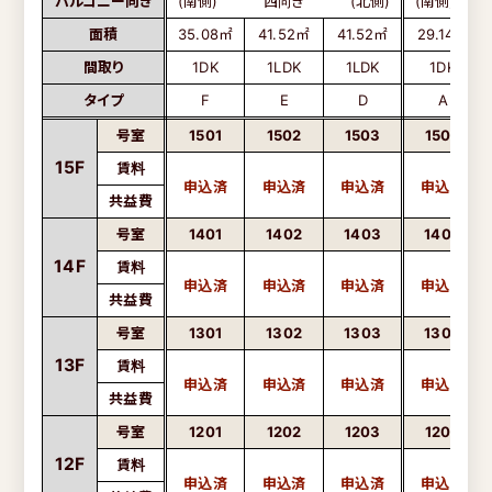
バルコニー向き
(南側)
西向き
(北側)
(南側)
面積
35.08㎡
41.52㎡
41.52㎡
29.14㎡
間取り
1DK
1LDK
1LDK
1DK
タイプ
F
E
D
A
号室
1501
1502
1503
1504
15F
賃料
共益費
号室
1401
1402
1403
1404
14F
賃料
共益費
号室
1301
1302
1303
1304
13F
賃料
共益費
号室
1201
1202
1203
1204
12F
賃料