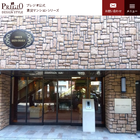
プレジオ公式
賃貸マンションシリーズ
お問い合わせ
メニュー
プレジオデザインスタイル トップ
エリアから探す
関西エリア
中央区・浪速区・西区・港
北区・福島区・西淀川区
区・大正区・住吉区