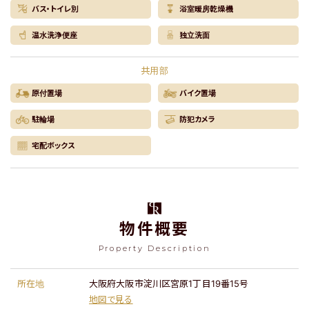
バス・トイレ別
浴室暖房乾燥機
温水洗浄便座
独立洗面
共用部
原付置場
バイク置場
駐輪場
防犯カメラ
宅配ボックス
物件概要
Property Description
所在地
大阪府大阪市淀川区宮原1丁目19番15号
地図で見る