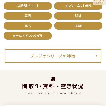
お気に入りに
追加する
24時間サポート
インターネット無料
プレジオシリーズの特徴
築浅
駅近
プレミアム
フロア
限定の
特別仕様をご紹介
1DK
1LDK
ご契約・ご入居後の
サポートガイド
ヨーロピアンスタイル
よくあるご質問
プレジオシリーズの特徴
物件リクエスト
で問い合わせする
LINE
友だち追加でお得！
間取り・賃料・空き状況
Floor plan / rent / availability
お問い合わせフォーム
1分で入力完了！