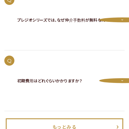
プレジオシリーズでは、なぜ仲介手数料が無料なんですか？
A
オーナー・貸主など様々な立場で入居者様募集を行っている
ため、仲介手数料無料でのご案内が可能です。
Q
詳しくは
こちら
をご覧ください。
初期費用はどれぐらいかかりますか？
A
仲介手数料や敷金は基本無料ですが、物件により初期費用
として、賃料の2～3ヵ月分程度の費用がかかります。
付帯契約の有無や物件により異なりますので、詳しくは
お問
もっとみる