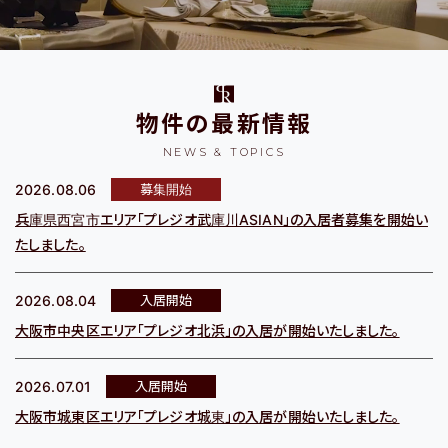
淀川区・東淀川区・吹田
都島区・旭区・城東区・鶴
市・豊中市
見区・東成区
物件の最新情報
NEWS & TOPICS
2026.08.06
募集開始
東大阪市
神戸市・西宮市・宝塚市
兵庫県西宮市エリア「プレジオ武庫川ASIAN」の入居者募集を開始い
たしました。
2026.08.04
入居開始
路線から探す
大阪市中央区エリア「プレジオ北浜」の入居が開始いたしました。
2026.07.01
入居開始
物件名から探す
大阪市城東区エリア「プレジオ城東」の入居が開始いたしました。