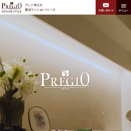
プレジオ公式
賃貸マンションシリーズ
お問い合わせ
メニュー
プレジオデザインスタイル トップ
エリアから探す
関西エリア
中央区・浪速区・西区・港
北区・福島区・西淀川区
区・大正区・住吉区