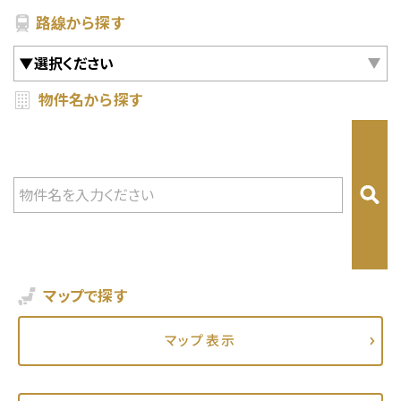
路線から探す
【入居者様専用ダイヤル】
【入居を希望のお客様】
物件名から探す
年中無休
9時～18時
0800-080-
0120-990-374
3050
会社概要
コラム
プライバシーポリシー
マップで探す
FOLLOW US
マップ表示