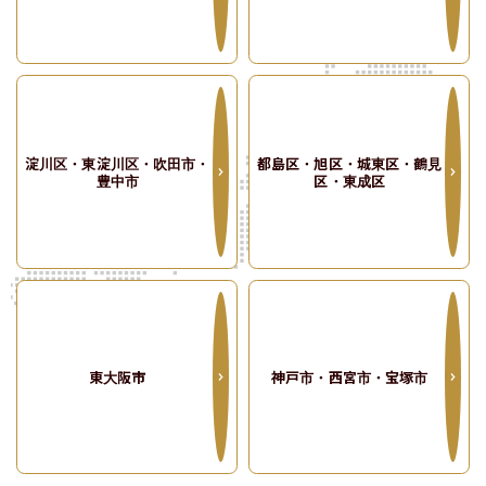
プレジオシリーズの特徴
プレミアム
フロア
限定の
特別仕様をご紹介
ご契約・ご入居後の
サポートガイド
淀川区・東淀川区・吹田市・
都島区・旭区・城東区・鶴見
豊中市
区・東成区
よくあるご質問
物件リクエスト
で問い合わせする
LINE
友だち追加でお得！
東大阪市
神戸市・西宮市・宝塚市
お問い合わせフォーム
1分で入力完了！