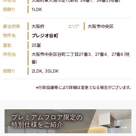
所在地
大阪府東大阪市足代新町 34番1、34番2(地番)
間取り
1LDK
都道府県
大阪府
エリア
大阪市中央区
物件名
プレジオ谷町
室数
25室
所在地
大阪市中央区谷町二丁目27番3、27番4、27番6（地
番）
間取り
2LDK, 3SLDK
※行政協議等により詳細は変更となる場合がございます。
プレミアムフロア限定の
特別仕様をご紹介