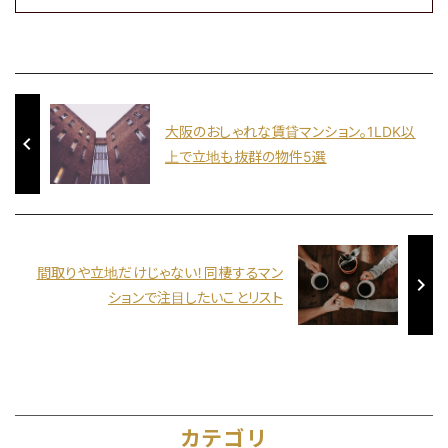
大阪のおしゃれな賃貸マンション。1LDK以
navigate_before
上で立地も抜群の物件5選
間取りや立地だけじゃない！同棲するマン
navigate_next
ションで注目したいことリスト
カテゴリ