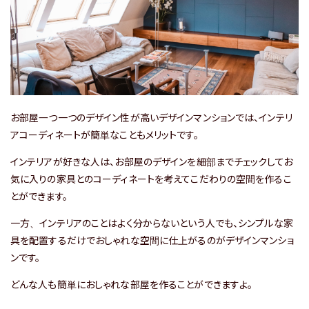
お問い合わせフォーム
1分で入力完了！
【入居者様専用ダイヤル】
【入居を希望のお客様】
年中無休
お部屋一つ一つのデザイン性が高いデザインマンションでは、インテリ
9時～18時
0800-080-
0120-990-374
アコーディネートが簡単なこともメリットです。
3050
インテリアが好きな人は、お部屋のデザインを細部までチェックしてお
気に入りの家具とのコーディネートを考えてこだわりの空間を作るこ
会社概要
とができます。
コラム
一方、インテリアのことはよく分からないという人でも、シンプルな家
プライバシーポリシー
具を配置するだけでおしゃれな空間に仕上がるのがデザインマンショ
ンです。
FOLLOW US
どんな人も簡単におしゃれな部屋を作ることができますよ。