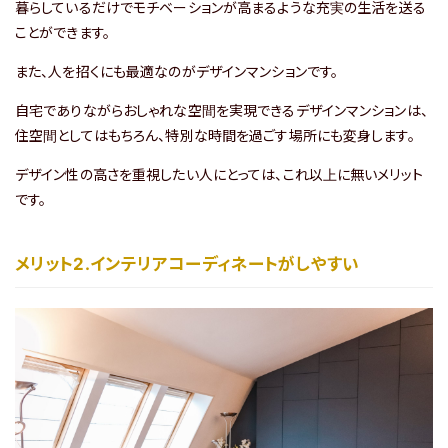
暮らしているだけでモチベーションが高まるような充実の生活を送る
ことができます。
物件の最新情報
また、人を招くにも最適なのがデザインマンションです。
プレジオシリーズの特徴
自宅でありながらおしゃれな空間を実現できるデザインマンションは、
住空間としてはもちろん、特別な時間を過ごす場所にも変身します。
プレミアム
フロア
限定の
特別仕様をご紹介
デザイン性の高さを重視したい人にとっては、これ以上に無いメリット
ご契約・ご入居後の
サポートガイド
です。
よくあるご質問
メリット2.インテリアコーディネートがしやすい
物件リクエスト
で問い合わせする
LINE
友だち追加でお得！