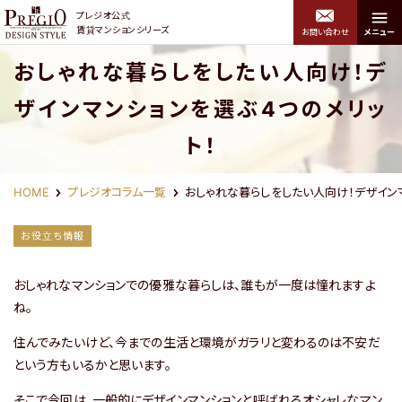
プレジオ公式
賃貸マンションシリーズ
お問い合わせ
メニュー
おしゃれな暮らしをしたい人向け！デ
プレジオデザインスタイル トップ
ザインマンションを選ぶ4つのメリッ
エリアから探す
関西エリア
ト！
HOME
プレジオコラム一覧
おしゃれな暮らしをしたい人向け！デザイン
中央区・浪速区・西区・港
お役立ち情報
北区・福島区・西淀川区
区・大正区・住吉区
おしゃれなマンションでの優雅な暮らしは、誰もが一度は憧れますよ
ね。
住んでみたいけど、今までの生活と環境がガラリと変わるのは不安だ
という方もいるかと思います。
そこで今回は、一般的にデザインマンションと呼ばれるオシャレなマン